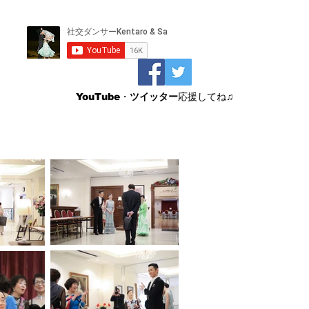
​YouTube・
ツイッター
応援してね♫